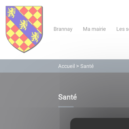
Lien
Lien
Lien
Lien
Panneau de gestion des cookies
d'accès
d'accès
d'accès
d'accès
rapide
rapide
rapide
rapide
au
au
à
au
Brannay
Ma mairie
Les s
menu
contenu
la
pied
principal
recherche
de
page
Santé
Accueil
Santé