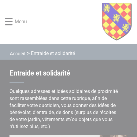
Lien
Lien
Lien
Lien
Panneau de gestion des cookies
d'accès
d'accès
d'accès
d'accès
rapide
rapide
rapide
rapide
Menu
au
au
à
au
menu
contenu
la
pied
principal
recherche
de
page
Entraide et solidarité
Accueil
Entraide et solidarité
Quelques adresses et idées solidaires de proximité
sont rassemblées dans cette rubrique, afin de
faciliter votre quotidien, vous donner des idées de
bénévolat, d'entraide, de dons (surplus de récoltes
de votre jardin, vêtements et/ou objets que vous
n'utilisez plus, etc.) :