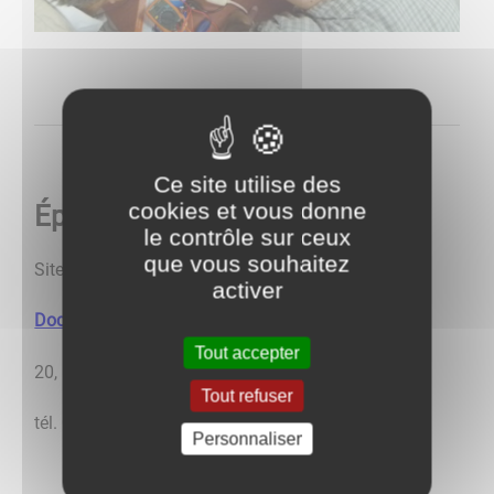
Ce site utilise des
cookies et vous donne
Épicerie solidaire MAGALI
le contrôle sur ceux
que vous souhaitez
Site internet :
http://magali-epicerie-solidaire.fr/
activer
Documentation
Tout accepter
20, rue Maxime Courtis à Sens
Tout refuser
tél. 03 86 64 92 79
Personnaliser